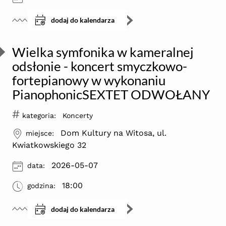
dodaj do kalendarza
Wielka symfonika w kameralnej
odsłonie - koncert smyczkowo-
fortepianowy w wykonaniu
PianophonicSEXTET ODWOŁANY
#
kategoria:
Koncerty
ikona
Dom Kultury na Witosa, ul.
miejsce:
Kwiatkowskiego 32
ikona
2026-05-07
data:
ikona
18:00
godzina:
dodaj do kalendarza