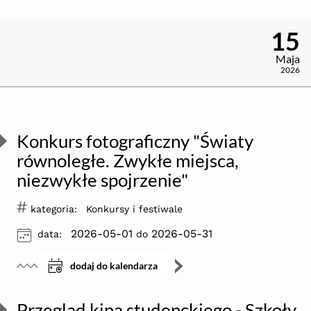
15
Maja
2026
Konkurs fotograficzny "Światy
równoległe. Zwykłe miejsca,
niezwykłe spojrzenie"
#
kategoria:
Konkursy i festiwale
ikona
2026-05-01
2026-05-31
data:
do
dodaj do kalendarza
Przegląd kina studenckiego - Szkoły