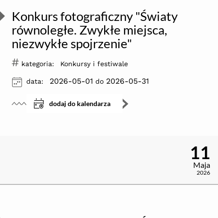
Konkurs fotograficzny "Światy
równoległe. Zwykłe miejsca,
niezwykłe spojrzenie"
#
kategoria:
Konkursy i festiwale
ikona
2026-05-01
2026-05-31
data:
do
dodaj do kalendarza
11
Maja
2026