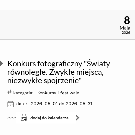
8
Maja
2026
Konkurs fotograficzny "Światy
równoległe. Zwykłe miejsca,
niezwykłe spojrzenie"
#
kategoria:
Konkursy i festiwale
ikona
2026-05-01
2026-05-31
data:
do
dodaj do kalendarza