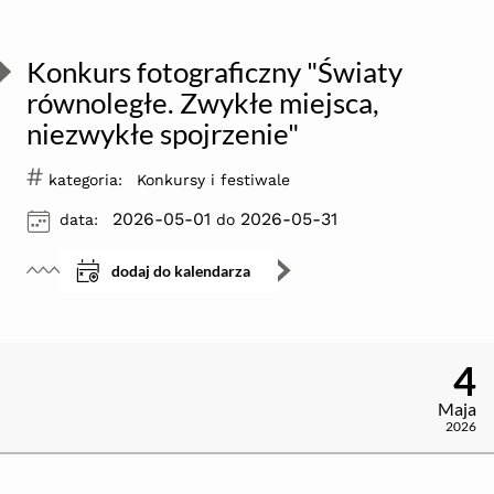
Konkurs fotograficzny "Światy
równoległe. Zwykłe miejsca,
niezwykłe spojrzenie"
#
kategoria:
Konkursy i festiwale
ikona
2026-05-01
2026-05-31
data:
do
dodaj do kalendarza
4
Maja
2026