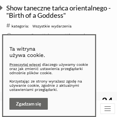
Show taneczne tańca orientalnego -
"Birth of a Goddess"
#
kategoria:
Wszystkie wydarzenia
ikona
Dom Kultury na Witosa, ul.
miejsce:
Kwiatkowskiego 32
Ta witryna
ikona
2026-05-23
data:
używa cookie.
ikona
18:00
godzina:
Przeczytaj więcej
dlaczego używamy cookie
oraz jak zmienić ustawienia przeglądarki
odnośnie plików cookie.
dodaj do kalendarza
Korzystając ze strony wyrażasz zgodę na
używanie cookie, zgodnie z aktualnymi
ustawieniami przeglądarki.
24
Zgadzam się
iko
Maja
2026