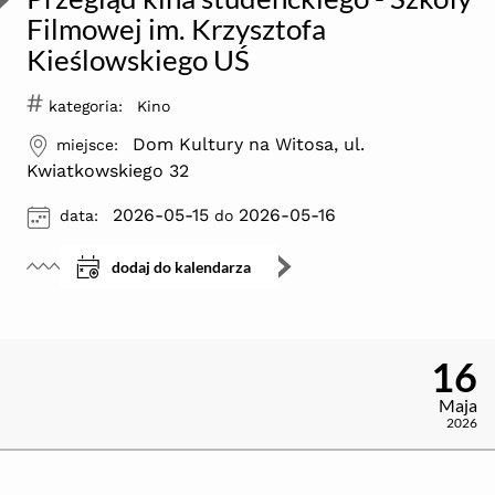
Filmowej im. Krzysztofa
Kieślowskiego UŚ
#
kategoria:
Kino
ikona
Dom Kultury na Witosa, ul.
miejsce:
Kwiatkowskiego 32
ikona
2026-05-15
2026-05-16
data:
do
dodaj do kalendarza
16
Maja
2026