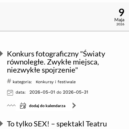
9
Maja
2026
Konkurs fotograficzny "Światy
równoległe. Zwykłe miejsca,
niezwykłe spojrzenie"
#
kategoria:
Konkursy i festiwale
ikona
2026-05-01
2026-05-31
data:
do
dodaj do kalendarza
To tylko SEX! – spektakl Teatru