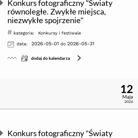
Konkurs fotograficzny "Światy
równoległe. Zwykłe miejsca,
niezwykłe spojrzenie"
#
kategoria:
Konkursy i festiwale
ikona
2026-05-01
2026-05-31
data:
do
dodaj do kalendarza
12
Maja
2026
Konkurs fotograficzny "Światy