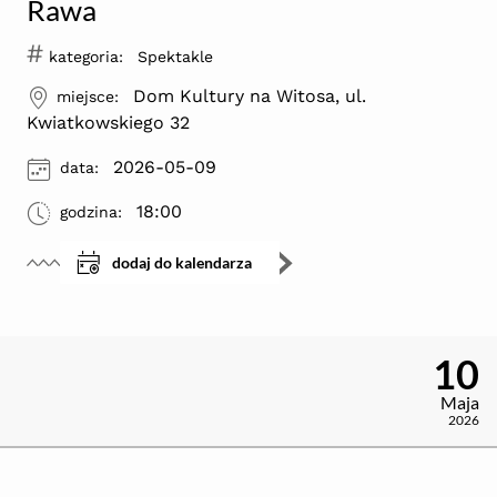
Rawa
#
kategoria:
Spektakle
ikona
Dom Kultury na Witosa, ul.
miejsce:
Kwiatkowskiego 32
ikona
2026-05-09
data:
ikona
18:00
godzina:
dodaj do kalendarza
10
Maja
2026