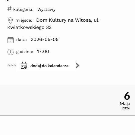
#
kategoria:
Wystawy
ikona
Dom Kultury na Witosa, ul.
miejsce:
Kwiatkowskiego 32
ikona
2026-05-05
data:
ikona
17:00
godzina:
dodaj do kalendarza
6
Maja
2026