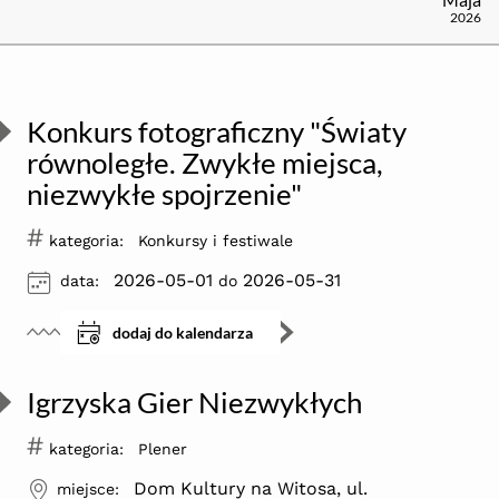
2026
Konkurs fotograficzny "Światy
równoległe. Zwykłe miejsca,
niezwykłe spojrzenie"
#
kategoria:
Konkursy i festiwale
ikona
2026-05-01
2026-05-31
data:
do
dodaj do kalendarza
Igrzyska Gier Niezwykłych
#
kategoria:
Plener
ikona
Dom Kultury na Witosa, ul.
miejsce: