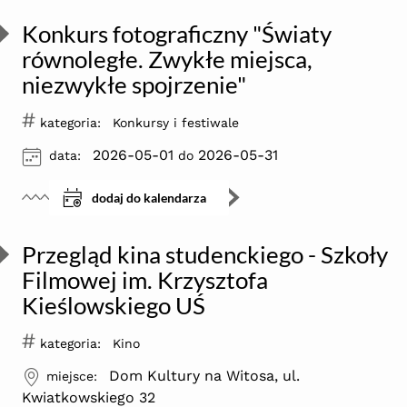
Konkurs fotograficzny "Światy
równoległe. Zwykłe miejsca,
niezwykłe spojrzenie"
#
kategoria:
Konkursy i festiwale
ikona
2026-05-01
2026-05-31
data:
do
dodaj do kalendarza
Przegląd kina studenckiego - Szkoły
Filmowej im. Krzysztofa
Kieślowskiego UŚ
#
kategoria:
Kino
ikona
Dom Kultury na Witosa, ul.
miejsce:
Kwiatkowskiego 32