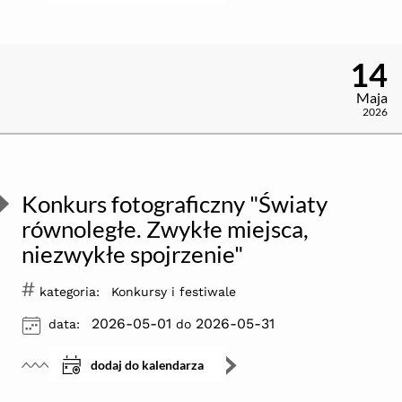
14
Maja
2026
Konkurs fotograficzny "Światy
równoległe. Zwykłe miejsca,
niezwykłe spojrzenie"
#
kategoria:
Konkursy i festiwale
ikona
2026-05-01
2026-05-31
data:
do
dodaj do kalendarza