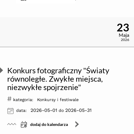
23
Maja
2026
Konkurs fotograficzny "Światy
równoległe. Zwykłe miejsca,
niezwykłe spojrzenie"
#
kategoria:
Konkursy i festiwale
ikona
2026-05-01
2026-05-31
data:
do
dodaj do kalendarza