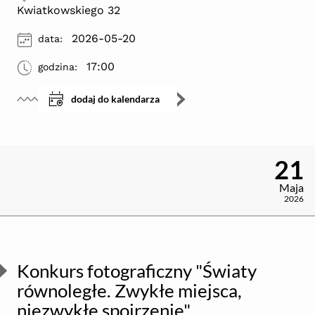
Kwiatkowskiego 32
ikona
2026-05-20
data:
ikona
17:00
godzina:
dodaj do kalendarza
21
Maja
2026
Konkurs fotograficzny "Światy
równoległe. Zwykłe miejsca,
niezwykłe spojrzenie"