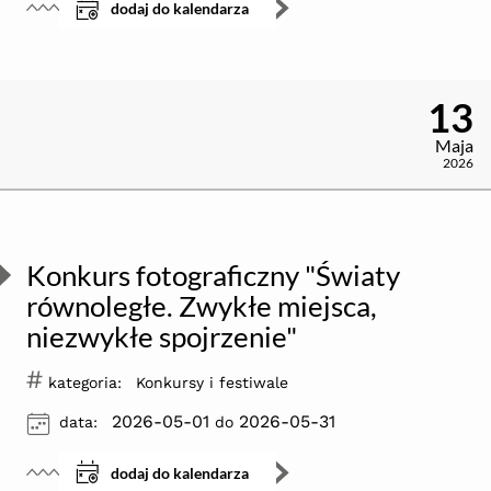
dodaj do kalendarza
13
Maja
2026
Konkurs fotograficzny "Światy
równoległe. Zwykłe miejsca,
niezwykłe spojrzenie"
#
kategoria:
Konkursy i festiwale
ikona
2026-05-01
2026-05-31
data:
do
dodaj do kalendarza