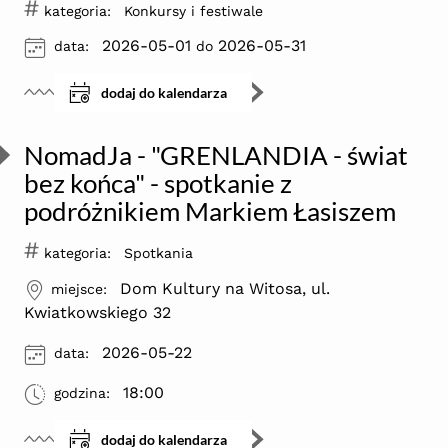
#
kategoria:
Konkursy i festiwale
ikona
2026-05-01
2026-05-31
data:
do
dodaj do kalendarza
NomadJa - "GRENLANDIA - świat
bez końca" - spotkanie z
podróżnikiem Markiem Łasiszem
#
kategoria:
Spotkania
ikona
Dom Kultury na Witosa, ul.
miejsce:
Kwiatkowskiego 32
ikona
2026-05-22
data:
ikona
18:00
godzina:
dodaj do kalendarza