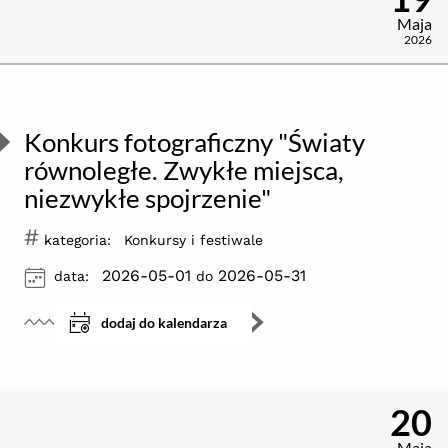
Maja
2026
Konkurs fotograficzny "Światy
równoległe. Zwykłe miejsca,
niezwykłe spojrzenie"
#
kategoria:
Konkursy i festiwale
ikona
2026-05-01
2026-05-31
data:
do
dodaj do kalendarza
20
Maja