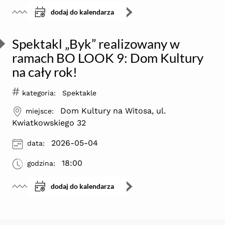
dodaj do kalendarza
Spektakl „Byk” realizowany w
ramach BO LOOK 9: Dom Kultury
na cały rok!
#
kategoria:
Spektakle
ikona
Dom Kultury na Witosa, ul.
miejsce:
Kwiatkowskiego 32
ikona
2026-05-04
data:
ikona
18:00
godzina:
dodaj do kalendarza