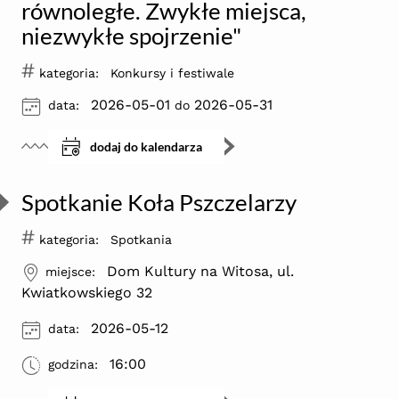
równoległe. Zwykłe miejsca,
niezwykłe spojrzenie"
#
kategoria:
Konkursy i festiwale
ikona
2026-05-01
2026-05-31
data:
do
dodaj do kalendarza
Spotkanie Koła Pszczelarzy
#
kategoria:
Spotkania
ikona
Dom Kultury na Witosa, ul.
miejsce:
Kwiatkowskiego 32
ikona
2026-05-12
data:
ikona
16:00
godzina: