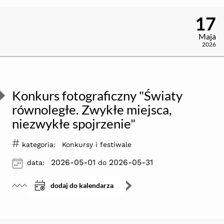
17
Maja
2026
Konkurs fotograficzny "Światy
równoległe. Zwykłe miejsca,
niezwykłe spojrzenie"
#
kategoria:
Konkursy i festiwale
ikona
2026-05-01
2026-05-31
data:
do
dodaj do kalendarza