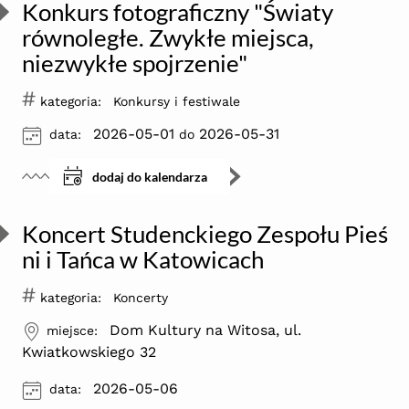
Konkurs fotograficzny "Światy
równoległe. Zwykłe miejsca,
niezwykłe spojrzenie"
#
kategoria:
Konkursy i festiwale
ikona
2026-05-01
2026-05-31
data:
do
dodaj do kalendarza
Koncert Studenckiego Zespołu Pieś
ni i Tańca w Katowicach
#
kategoria:
Koncerty
ikona
Dom Kultury na Witosa, ul.
miejsce:
Kwiatkowskiego 32
ikona
2026-05-06
data: