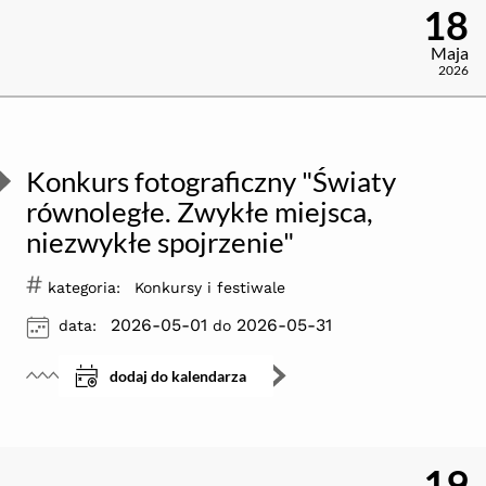
18
Maja
2026
Konkurs fotograficzny "Światy
równoległe. Zwykłe miejsca,
niezwykłe spojrzenie"
#
kategoria:
Konkursy i festiwale
ikona
2026-05-01
2026-05-31
data:
do
dodaj do kalendarza
19