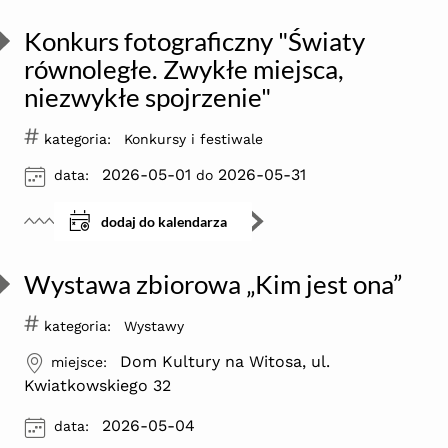
Konkurs fotograficzny "Światy
równoległe. Zwykłe miejsca,
niezwykłe spojrzenie"
#
kategoria:
Konkursy i festiwale
ikona
2026-05-01
2026-05-31
data:
do
dodaj do kalendarza
Wystawa zbiorowa „Kim jest ona”
#
kategoria:
Wystawy
ikona
Dom Kultury na Witosa, ul.
miejsce:
Kwiatkowskiego 32
ikona
2026-05-04
data: