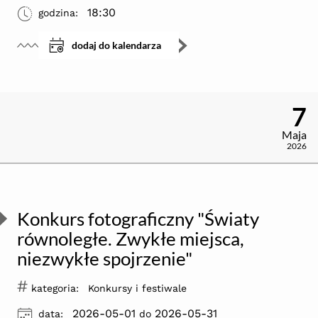
ikona
18:30
godzina:
dodaj do kalendarza
7
Maja
2026
Konkurs fotograficzny "Światy
równoległe. Zwykłe miejsca,
niezwykłe spojrzenie"
#
kategoria:
Konkursy i festiwale
ikona
2026-05-01
2026-05-31
data:
do