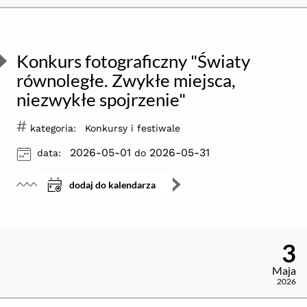
Konkurs fotograficzny "Światy
równoległe. Zwykłe miejsca,
niezwykłe spojrzenie"
#
kategoria:
Konkursy i festiwale
ikona
2026-05-01
2026-05-31
data:
do
dodaj do kalendarza
3
Maja
2026