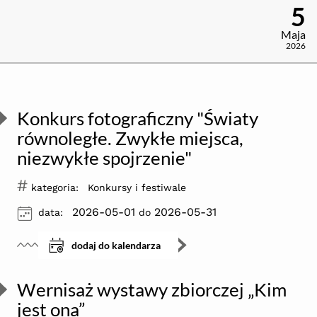
5
Maja
2026
Konkurs fotograficzny "Światy
równoległe. Zwykłe miejsca,
niezwykłe spojrzenie"
#
kategoria:
Konkursy i festiwale
ikona
2026-05-01
2026-05-31
data:
do
dodaj do kalendarza
Wernisaż wystawy zbiorczej „Kim
jest ona”