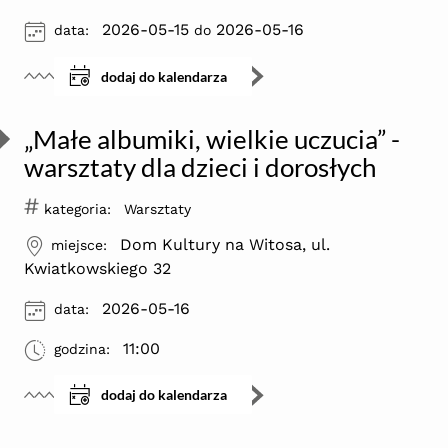
ikona
2026-05-15
2026-05-16
data:
do
dodaj do kalendarza
„Małe albumiki, wielkie uczucia” -
warsztaty dla dzieci i dorosłych
#
kategoria:
Warsztaty
ikona
Dom Kultury na Witosa, ul.
miejsce:
Kwiatkowskiego 32
ikona
2026-05-16
data:
ikona
11:00
godzina:
dodaj do kalendarza