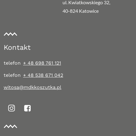
ul. Kwiatkowskiego 32,
40-824 Katowice
Kontakt
e-mail
telefon
+ 48 698 761 121
telefon
+ 48 538 671 042
witosa@mdkkoszutka.pl
ikona
ikona
Instagram
Facebook